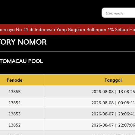
caya No #1 di Indonesia Yang Bagikan Rollingan 1% Setiap Hari
TORY NOMOR
TOMACAU POOL
Periode
Tanggal
13855
2026-08-08 | 13:08:25
13854
2026-08-08 | 00:08:41
13853
2026-08-07 | 23:06:41
13852
2026-08-07 | 22:07:06