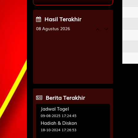
Hasil Terakhir
08 Agustus 2026
CHINA
6
6
9
9
PCSO
6
9
6
4
JAPAN
3
9
6
5
MAGNUM4D
3
0
7
2
Berita Terakhir
Jadwal Togel
09-08-2025 17:24:45
Hadiah & Diskon
18-10-2024 17:26:53