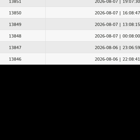
13851
2026-08-07 | 19:07:30
13850
2026-08-07 | 16:08:47
13849
2026-08-07 | 13:08:15
13848
2026-08-07 | 00:08:00
13847
2026-08-06 | 23:06:59
13846
2026-08-06 | 22:08:41