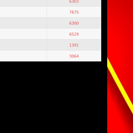
6303
7875
6300
6529
1391
3064