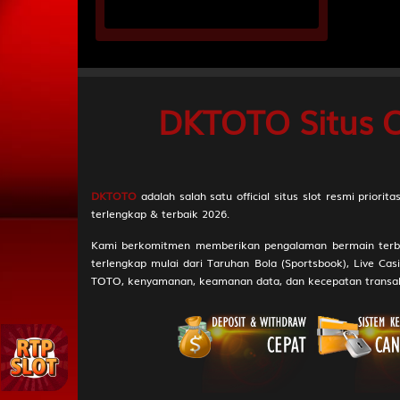
DKTOTO Situs O
DKTOTO
adalah salah satu official situs slot resmi priori
terlengkap & terbaik 2026.
Kami berkomitmen memberikan pengalaman bermain terbaik
terlengkap mulai dari Taruhan Bola (Sportsbook), Live Ca
TOTO, kenyamanan, keamanan data, dan kecepatan transaks